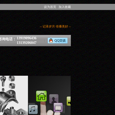
设为首页
加入收藏
-- 记录岁月 传播美好 --
13919096436
咨询电话：
13139206047