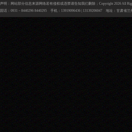
声明：网站部分信息来源网络若有侵权或违禁请告知我们删除；Copyright 2026 All Rig
固话：0931－8440296 8440295 手机：13919096436 | 13139206047