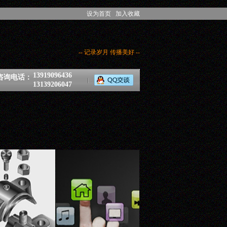
设为首页
加入收藏
-- 记录岁月 传播美好 --
13919096436
咨询电话：
13139206047